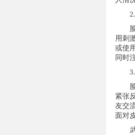
2.
脸部
用刺
或使
同时
3.
脸部
紧张
友交
面对
武汉