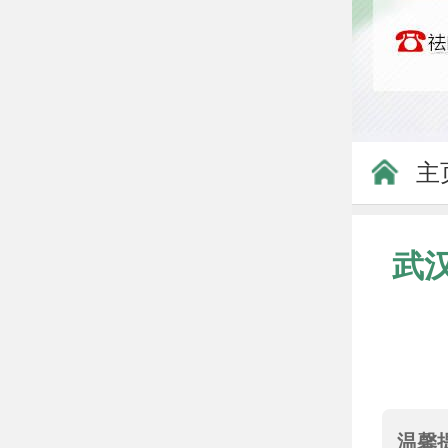
主
武
温馨