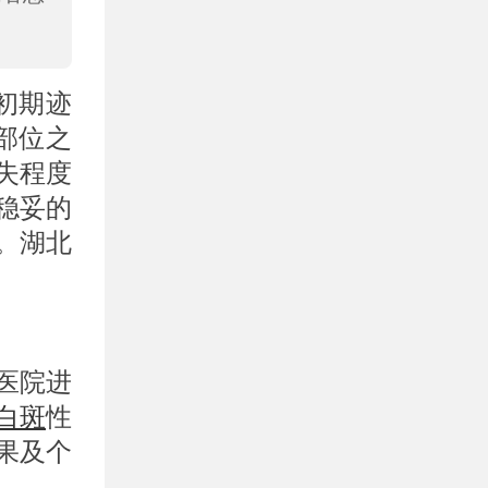
初期迹
部位之
失程度
稳妥的
。湖北
医院进
白斑
性
果及个