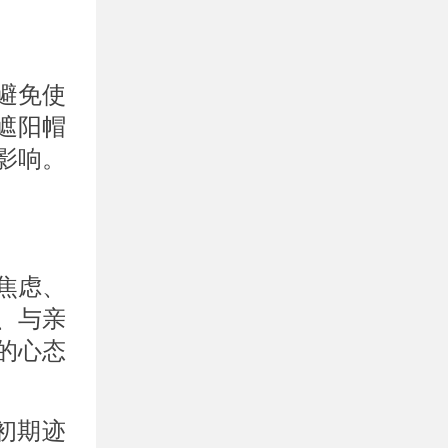
避免使
遮阳帽
影响。
焦虑、
、与亲
的心态
初期迹