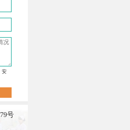
，安
79号