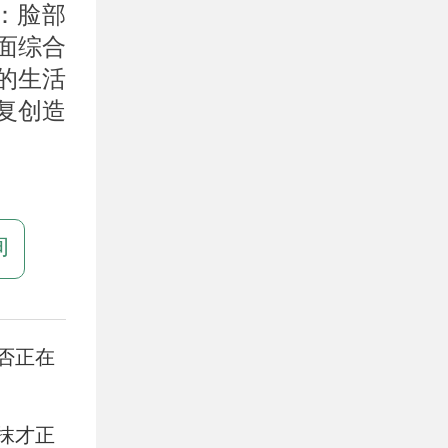
：脸部
面综合
的生活
复创造
询
否正在
抹才正