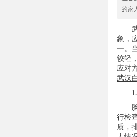
的家
武
象，
一。
较轻
应对
武汉
1.
脸部
行检
质，
人情