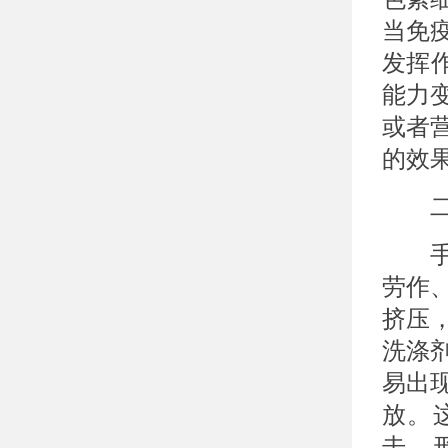
当免
发挥
能力
或者
的效
二、
手部
劳作
挤压
洗涤
易出
放。
击，形