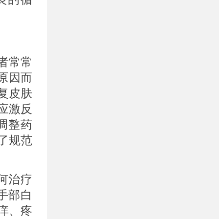
者常常
原因而
复皮肤
应激反
调整药
了规范
何治疗
手部白
痒、疼