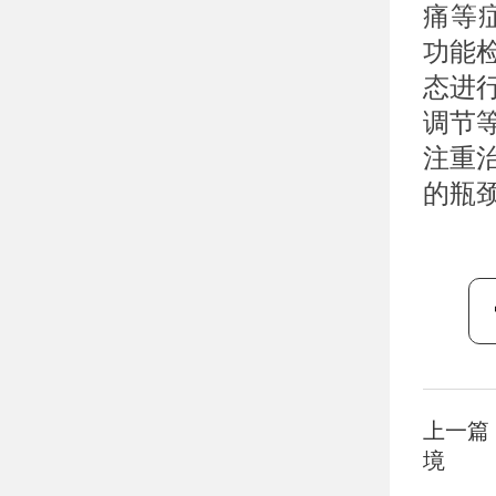
痛等
功能
态进
调节
注重
的瓶
上一篇
境