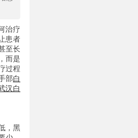
何治疗
让患者
甚至长
，而是
疗过程
手部
白
武汉白
低，黑
要少。