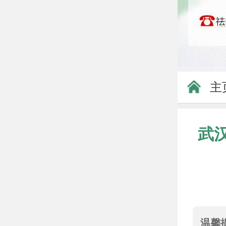
主
武
温馨