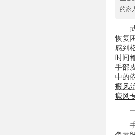
的家
武汉
恢复
感到
时间
手部
中的
癜风
癜风
一、
手部
色素