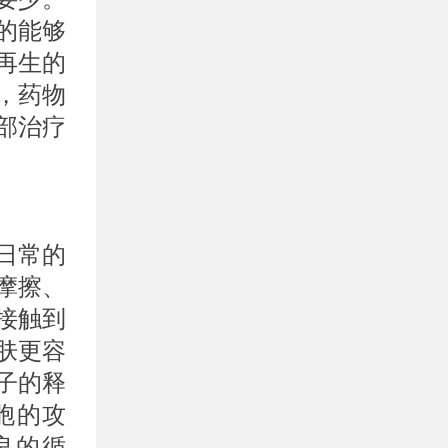
的能够
再生的
，药物
部治疗
日常的
摩擦、
接触到
肤更容
子的释
胞的攻
不良的循