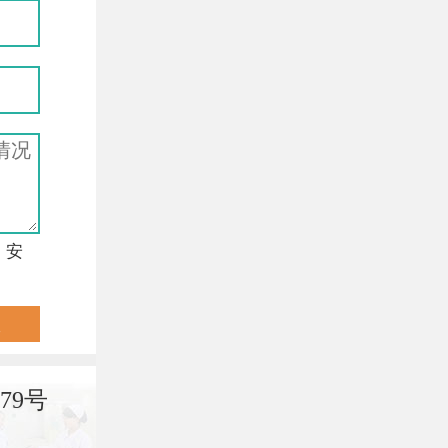
，安
79号