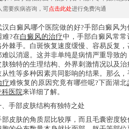
人需要疾病咨询，可
点击此处
进行免费沟通
白癜风哪个医院做的好?手部白癜风为
困难?在
白癜风的治疗
中，手部白癜风常常
格外棘手。白斑恢复速度缓慢、容易反复，
都难以消退。这并非单纯是病情严重导致的
皮肤独特的生理结构、外界刺激情况以及治
依从性等多种因素共同影响的结果。那么，
治疗
难恢复的原因究竟有哪些呢?下面湖北
专科医院
来详细了解。
手部皮肤结构有独特之处
皮肤的角质层比较厚，而且毛囊密度较
细胞的分布数量本身就比面部、躯干等部位