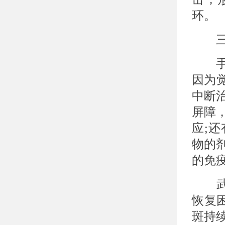
环。
三、
手
因为
中断
屏障
应;
物的
的免
武汉
恢复困
斑持