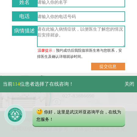
姓名
电话
病情描述
温馨提示：
预约成功后我院值班医生将与您联系，安
排医生及确认详细就诊时间。
武汉市硚口区解放大道479号
当前
114
位患者选择了在线咨询！
关闭
免费电话：
027-83886690
你好，这里是武汉环亚咨询平台，在线为
Copyright 2023 武汉环亚中医白癜风医院
您服务！
本网站信息仅做健康参考，具体诊疗请遵医师意见