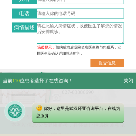
电话
病情描述
温馨提示：
预约成功后我院值班医生将与您联系，安
排医生及确认详细就诊时间。
武汉市硚口区解放大道479号
当前
110
位患者选择了在线咨询！
关闭
免费电话：
027-83886690
你好，这里是武汉环亚咨询平台，在线为
Copyright 2023 武汉环亚中医白癜风医院
您服务！
本网站信息仅做健康参考，具体诊疗请遵医师意见
鄂公网安备 42010402000616号