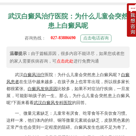
武汉白癜风治疗医院：为什么儿童会突然
患上白癜风呢
027-83886690
咨询热线：
点击电话咨询
温馨提示：
由于篇幅原因，很多内容不能详尽，如果您或者您
的家人需要疾病咨询，可
点击此处
进行免费沟通
武汉
白癜风治疗
医院：为什么儿童会突然患上白癜风呢？
白癜
风患者
在生活中越来越多，在孩子身上也常常出现，所以很多家长
都很紧张。
白癜风发病原因
比较多，如果不对症治疗疾病，一旦发
展，可能影响孩子的一生。那么，为什么儿童会突然患上白癜风
呢?下面来看看
武汉白癜风专科医院
的回答。
一、微量元素缺乏：儿童常有厌食、吃零食等不良饮食习惯。
这样一来，他们体内的锌、铜等微量元素就会缺乏，皮肤黑色素的
正常产生也会受到一定程度的阻碍。白癜风发生也就不足为奇了。