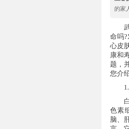
的家
武汉
命吗
心皮
康和
题，
您介
1.
白癜
色素
脑、
言，