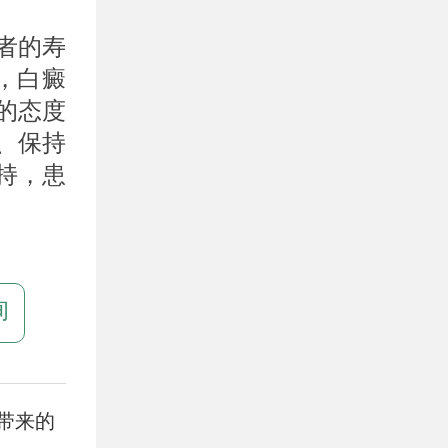
者的寿
，白癜
的态度
、保持
持，患
询
带来的