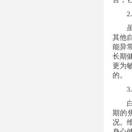
2.
虽然
其他
能异
长期
更为
的。
3.
白癜
期的
况。
身心