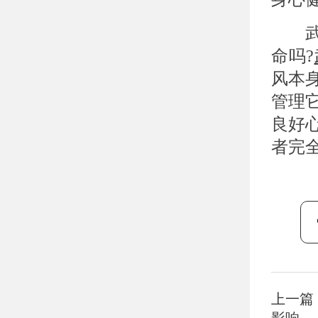
武汉
命吗?
风本
管理
良好
者完
上一篇