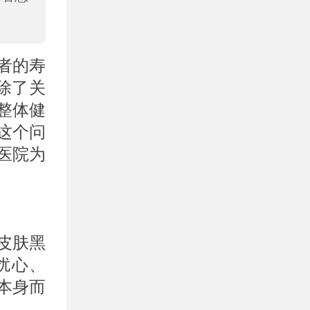
者的寿
除了关
整体健
这个问
医院为
皮肤黑
扰心、
本身而